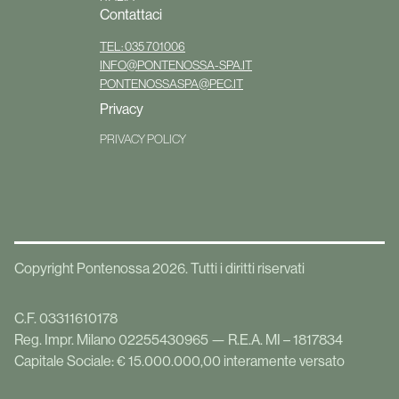
Contattaci
TEL: 035 701006
INFO@PONTENOSSA-SPA.IT
PONTENOSSASPA@PEC.IT
Privacy
PRIVACY POLICY
Copyright Pontenossa
2026
.
Tutti i diritti riservati
C.F.
03311610178
Reg. Impr. Milano 02255430965 — R.E.A. MI – 1817834
Capitale Sociale: € 15.000.000,00 interamente versato