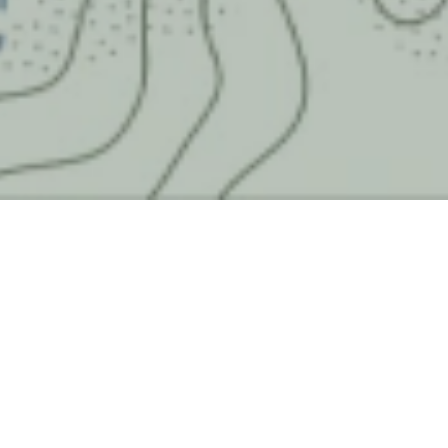
Pontenossa
Fondata nel 1994, Pontenossa S.p.A. affianca le
maggiori acciaierie del Nord Italia nella fase di ritiro e
trattamento dei fumi di acciaieria. Inserita nel
territorio della Valle Seriana (BG), si impegna per
diminuire costantemente l’impatto della sua
produzione e per diventare un punto di riferimento