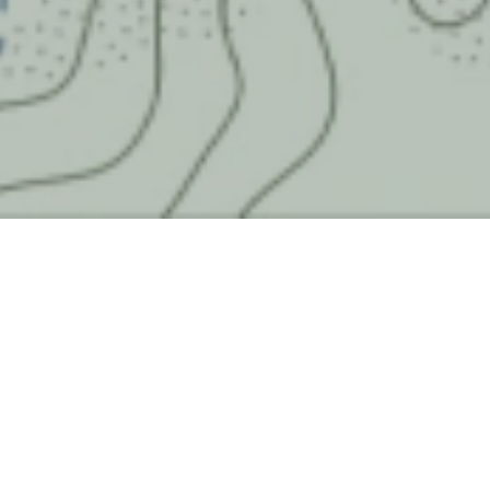
Pontenossa
Fondata nel 1994, Pontenossa S.p.A. affianca le
maggiori acciaierie del Nord Italia nella fase di ritiro e
trattamento dei fumi di acciaieria. Inserita nel
territorio della Valle Seriana (BG), si impegna per
diminuire costantemente l’impatto della sua
produzione e per diventare un punto di riferimento