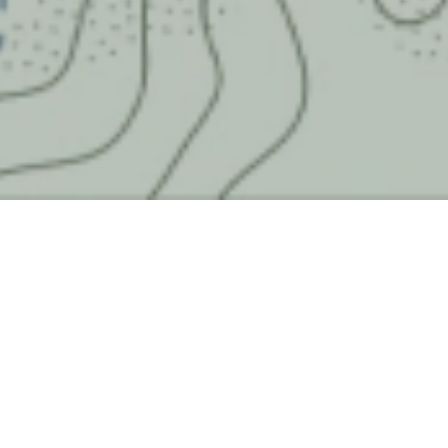
Pontenossa
Fondata nel 1994, Pontenossa S.p.A. affianca le
maggiori acciaierie del Nord Italia nella fase di ritiro e
trattamento dei fumi di acciaieria. Inserita nel
territorio della Valle Seriana (BG), si impegna per
diminuire costantemente l’impatto della sua
produzione e per diventare un punto di riferimento